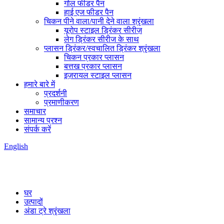
गोल फीडर पैन
हाई एज फीडर पैन
चिकन पीने वाला/पानी देने वाला श्रृंखला
यूरोप स्टाइल ड्रिंकर सीरीज़
लेग ड्रिंकर सीरीज के साथ
प्लासन ड्रिंकर/स्वचालित ड्रिंकर श्रृंखला
चिकन प्रकार प्लासन
बत्तख प्रकार प्लासन
इज़रायल स्टाइल प्लासन
हमारे बारे में
प्रदर्शनी
प्रमाणीकरण
समाचार
सामान्य प्रश्न
संपर्क करें
English
घर
उत्पादों
अंडा ट्रे श्रृंखला